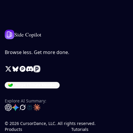
Side Copilot
Browse less. Get more done.
X / Twitter
Bluesky
Product Hunt
Discord
Peerlist
Stripe Climate Member
Explore AI Summary:
OpenAI
Google Gemini
Grok
Perplexity
Claude
© 2026 CursorDance, LLC. All rights reserved.
Products
Tutorials